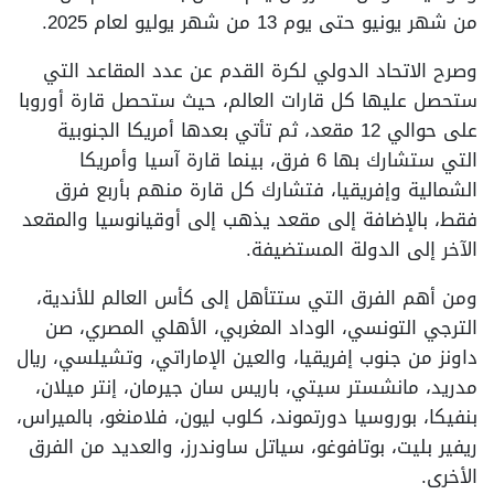
من شهر يونيو حتى يوم 13 من شهر يوليو لعام 2025.
وصرح الاتحاد الدولي لكرة القدم عن عدد المقاعد التي
ستحصل عليها كل قارات العالم، حيث ستحصل قارة أوروبا
على حوالي 12 مقعد، ثم تأتي بعدها أمريكا الجنوبية
التي ستشارك بها 6 فرق، بينما قارة آسيا وأمريكا
الشمالية وإفريقيا، فتشارك كل قارة منهم بأربع فرق
فقط، بالإضافة إلى مقعد يذهب إلى أوقيانوسيا والمقعد
الآخر إلى الدولة المستضيفة.
ومن أهم الفرق التي ستتأهل إلى كأس العالم للأندية،
الترجي التونسي، الوداد المغربي، الأهلي المصري، صن
داونز من جنوب إفريقيا، والعين الإماراتي، وتشيلسي، ريال
مدريد، مانشستر سيتي، باريس سان جيرمان، إنتر ميلان،
بنفيكا، بوروسيا دورتموند، كلوب ليون، فلامنغو، بالميراس،
ريفير بليت، بوتافوغو، سياتل ساوندرز، والعديد من الفرق
الأخرى.