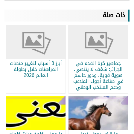
ذات صلة
جماهير كرة القدم في
أبرز 3 أسباب لتغيير منصات
الجزائر: شغف لا ينتهي،
المراهنات خلال بطولة
هوية قوية، ودور حاسم
العالم 2026
في صناعة أجواء الملاعب
ودعم المنتخب الوطني