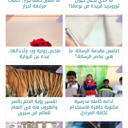
ما الذي يجعل خيول
ما معنى كلمة جرار؟ كلمات
ثوروبريد فريدة من نوعها؟
مرادفة لجرار
تتضمن مقدمة الرسالة: ما
ملخص رواية ورد وأحداثها..
هي عناصر الرسالة؟
نبذة عن الرواية
اذاعه كامله مدرسية
تفسير رؤية الحلم بالنمر
مكتوبة جاهزة للاستخدام
والهروب منه في المنام
لكافة المراحل
للعالم ابن سيرين