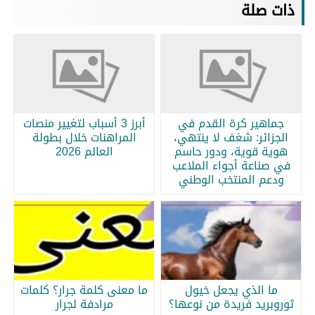
ذات صلة
جماهير كرة القدم في
أبرز 3 أسباب لتغيير منصات
الجزائر: شغف لا ينتهي،
المراهنات خلال بطولة
هوية قوية، ودور حاسم
العالم 2026
في صناعة أجواء الملاعب
ودعم المنتخب الوطني
ما الذي يجعل خيول
ما معنى كلمة جرار؟ كلمات
ثوروبريد فريدة من نوعها؟
مرادفة لجرار