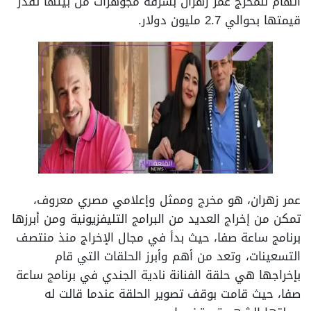
اتهام للمخرج عمر زهران بسرقة مجوهرات من بيتها تقدر
قيمتها بحوالي 2.7 مليون دولار.
عمر زهران، هو مخرج وممثل وإعلامي مصري معروف،
تمكن من إخراج العديد من البرامج التليفزيونية ومن أبرزها
برنامج ساعة صفا، حيث بدأ في مجال الإخراج منذ منتصف
التسعينات، وتعد من أهم وأبرز الحلقات التي قام
بإخراجها هي حلقة الفنانة نادية الجندي في برنامج ساعة
صفا، حيث قامت بوقف تصوير الحلقة عندما قالت له