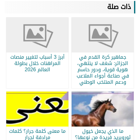
ذات صلة
جماهير كرة القدم في
أبرز 3 أسباب لتغيير منصات
الجزائر: شغف لا ينتهي،
المراهنات خلال بطولة
هوية قوية، ودور حاسم
العالم 2026
في صناعة أجواء الملاعب
ودعم المنتخب الوطني
ما الذي يجعل خيول
ما معنى كلمة جرار؟ كلمات
ثوروبريد فريدة من نوعها؟
مرادفة لجرار