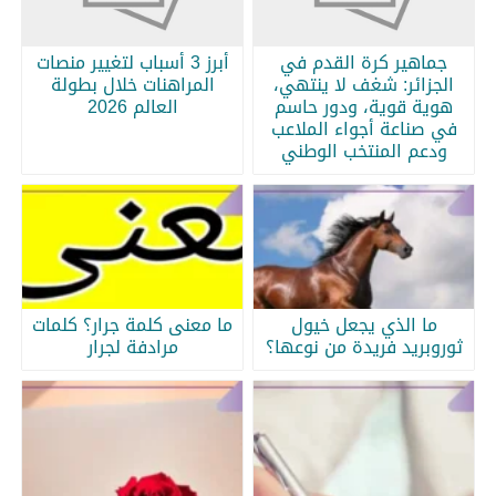
جماهير كرة القدم في
أبرز 3 أسباب لتغيير منصات
الجزائر: شغف لا ينتهي،
المراهنات خلال بطولة
هوية قوية، ودور حاسم
العالم 2026
في صناعة أجواء الملاعب
ودعم المنتخب الوطني
ما الذي يجعل خيول
ما معنى كلمة جرار؟ كلمات
ثوروبريد فريدة من نوعها؟
مرادفة لجرار