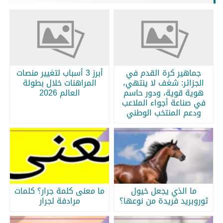
جماهير كرة القدم في
أبرز 3 أسباب لتغيير منصات
الجزائر: شغف لا ينتهي،
المراهنات خلال بطولة
هوية قوية، ودور حاسم
العالم 2026
في صناعة أجواء الملاعب
ودعم المنتخب الوطني
ما الذي يجعل خيول
ما معنى كلمة جرار؟ كلمات
ثوروبريد فريدة من نوعها؟
مرادفة لجرار