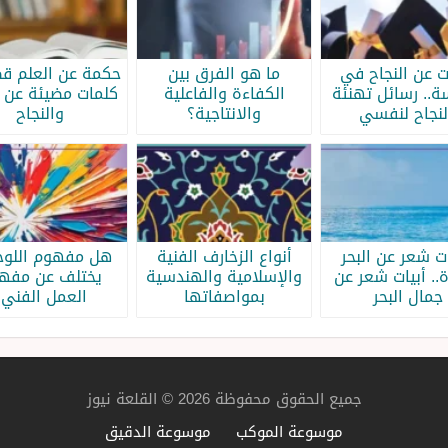
ات عن النجاح في
ما هو الفرق بين
حكمة عن العلم قص
سة.. رسائل تهنئة
الكفاءة والفاعلية
كلمات مضيئة عن ا
لنجاح لنفسي
والانتاجية؟
والنجاح
ات شعر عن البحر
أنواع الزخارف الفنية
هل مفهوم اللوحة
.. أبيات شعر عن
والإسلامية والهندسية
يختلف عن مفه
جمال البحر
بمواصفاتها
العمل الفني؟
جميع الحقوق محفوظة 2026 © القلعة نيوز
موسوعة الموكب
موسوعة الدقيق