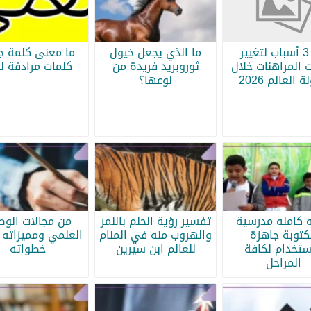
أبرز 3 أسباب لتغيير
ما الذي يجعل خيول
ما معنى كلمة جر
 المراهنات خلال
ثوروبريد فريدة من
كلمات مرادفة لج
 العالم 2026
نوعها؟
ه كامله مدرسية
تفسير رؤية الحلم بالنمر
من مجالات الو
كتوبة جاهزة
والهروب منه في المنام
العلمي ومميزاته 
ستخدام لكافة
للعالم ابن سيرين
خطواته
المراحل