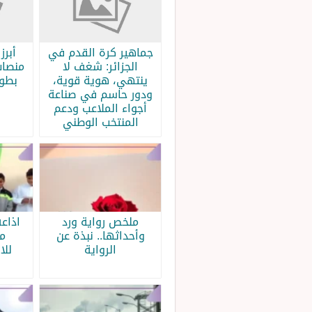
جماهير كرة القدم في
الجزائر: شغف لا
منصات
ينتهي، هوية قوية،
بطولة
ودور حاسم في صناعة
أجواء الملاعب ودعم
المنتخب الوطني
ملخص رواية ورد
اذاع
وأحداثها.. نبذة عن
م
الرواية
للا