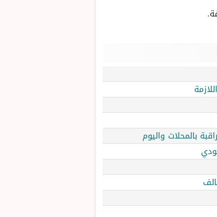
ة.
للازمة
قبة بالمحلات واليوم
ودي
الف