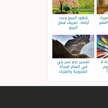
يرة..
شهور الربيع وعدد
لعلم
أيامه.. تعريف فصل
الربيع
 لا
تفسير حلم نسر بني
وم
في المنام للمرأة
المتزوجة والعزباء