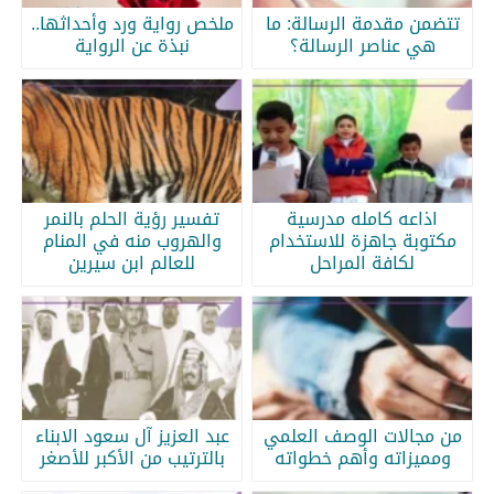
تتضمن مقدمة الرسالة: ما
ملخص رواية ورد وأحداثها..
هي عناصر الرسالة؟
نبذة عن الرواية
اذاعه كامله مدرسية
تفسير رؤية الحلم بالنمر
مكتوبة جاهزة للاستخدام
والهروب منه في المنام
لكافة المراحل
للعالم ابن سيرين
من مجالات الوصف العلمي
عبد العزيز آل سعود الابناء
ومميزاته وأهم خطواته
بالترتيب من الأكبر للأصغر