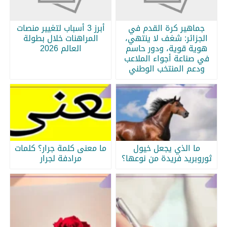
جماهير كرة القدم في
أبرز 3 أسباب لتغيير منصات
الجزائر: شغف لا ينتهي،
المراهنات خلال بطولة
هوية قوية، ودور حاسم
العالم 2026
في صناعة أجواء الملاعب
ودعم المنتخب الوطني
ما الذي يجعل خيول
ما معنى كلمة جرار؟ كلمات
ثوروبريد فريدة من نوعها؟
مرادفة لجرار