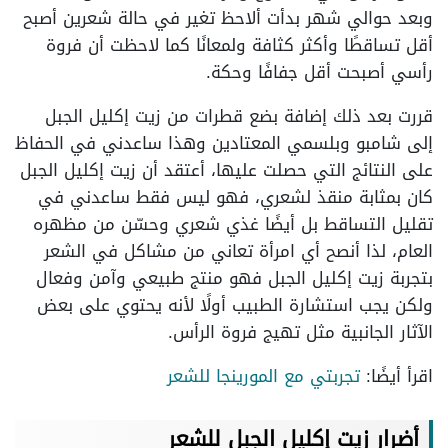
وبعد حوالي شهر بدأت ألاحظ تغير في حالة شعرين أصبح
أقل تساقطًا وأكثر كثافة ولمعانًا كما لاحظت أن فروة
رأسي أصبحت أقل جفافًا وحكة.
قررت بعد ذلك إضافة بضع قطرات من زيت إكليل الجبل
إلى شامبو وبلسمي المعتادين وهذا ساعدني في الحفاظ
على النتائج التي حصلت عليها، أعتقد أن زيت إكليل الجبل
كان بمثابة منقذ لشعري، فهو ليس فقط ساعدني في
تقليل التساقط بل أيضًا غذي شعري وحسّن من مظهره
العام، لذا أنصح أي امرأة تعاني من مشاكل في الشعر
بتجربة زيت إكليل الجبل فهو منتج طبيعي وآمن وفعال
ولكن يجب استشارة الطبيب أولًا لأنه يحتوي على بعض
الآثار الجانبية مثل تهيج فروة الرأس.
اقرأ أيضًا:
تجربتي مع المورينجا للشعر
أضرار زيت إكليل الجبل للشعر