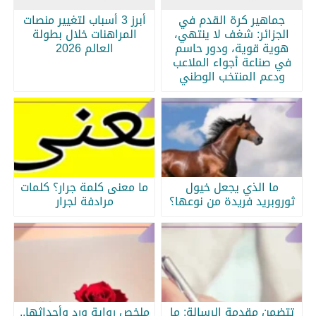
جماهير كرة القدم في
أبرز 3 أسباب لتغيير منصات
الجزائر: شغف لا ينتهي،
المراهنات خلال بطولة
هوية قوية، ودور حاسم
العالم 2026
في صناعة أجواء الملاعب
ودعم المنتخب الوطني
ما الذي يجعل خيول
ما معنى كلمة جرار؟ كلمات
ثوروبريد فريدة من نوعها؟
مرادفة لجرار
تتضمن مقدمة الرسالة: ما
ملخص رواية ورد وأحداثها..