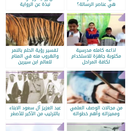
هي عناصر الرسالة؟
نبذة عن الرواية
اذاعه كامله مدرسية
تفسير رؤية الحلم بالنمر
مكتوبة جاهزة للاستخدام
والهروب منه في المنام
لكافة المراحل
للعالم ابن سيرين
من مجالات الوصف العلمي
عبد العزيز آل سعود الابناء
ومميزاته وأهم خطواته
بالترتيب من الأكبر للأصغر