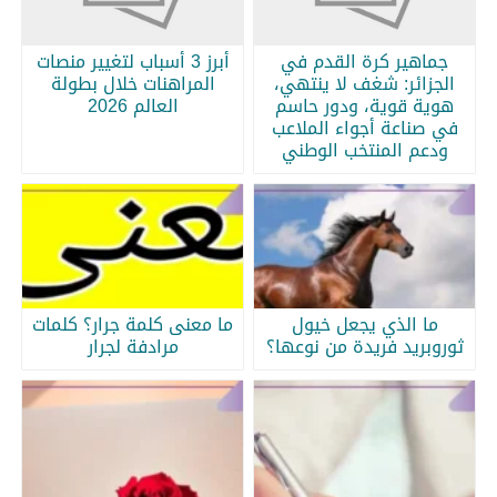
جماهير كرة القدم في
أبرز 3 أسباب لتغيير منصات
الجزائر: شغف لا ينتهي،
المراهنات خلال بطولة
هوية قوية، ودور حاسم
العالم 2026
في صناعة أجواء الملاعب
ودعم المنتخب الوطني
ما الذي يجعل خيول
ما معنى كلمة جرار؟ كلمات
ثوروبريد فريدة من نوعها؟
مرادفة لجرار