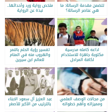
تتضمن مقدمة الرسالة: ما
ملخص رواية ورد وأحداثها..
هي عناصر الرسالة؟
نبذة عن الرواية
اذاعه كامله مدرسية
تفسير رؤية الحلم بالنمر
مكتوبة جاهزة للاستخدام
والهروب منه في المنام
لكافة المراحل
للعالم ابن سيرين
من مجالات الوصف العلمي
عبد العزيز آل سعود الابناء
ومميزاته وأهم خطواته
بالترتيب من الأكبر للأصغر