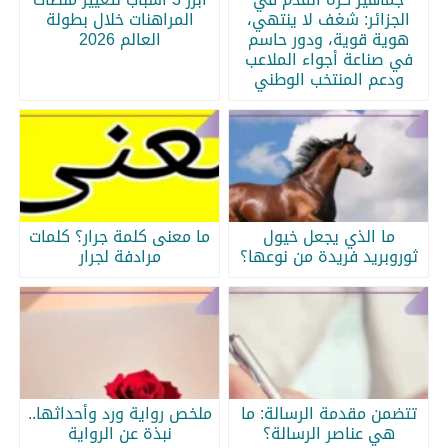
الجزائر: شغف لا ينتهي،
المراهنات خلال بطولة
هوية قوية، ودور حاسم
العالم 2026
في صناعة أجواء الملاعب
ودعم المنتخب الوطني
ما الذي يجعل خيول
ما معنى كلمة جرار؟ كلمات
ثوروبريد فريدة من نوعها؟
مرادفة لجرار
تتضمن مقدمة الرسالة: ما
ملخص رواية ورد وأحداثها..
هي عناصر الرسالة؟
نبذة عن الرواية