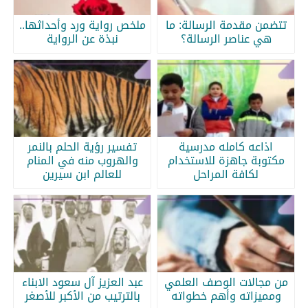
تتضمن مقدمة الرسالة: ما
ملخص رواية ورد وأحداثها..
هي عناصر الرسالة؟
نبذة عن الرواية
اذاعه كامله مدرسية
تفسير رؤية الحلم بالنمر
مكتوبة جاهزة للاستخدام
والهروب منه في المنام
لكافة المراحل
للعالم ابن سيرين
من مجالات الوصف العلمي
عبد العزيز آل سعود الابناء
ومميزاته وأهم خطواته
بالترتيب من الأكبر للأصغر