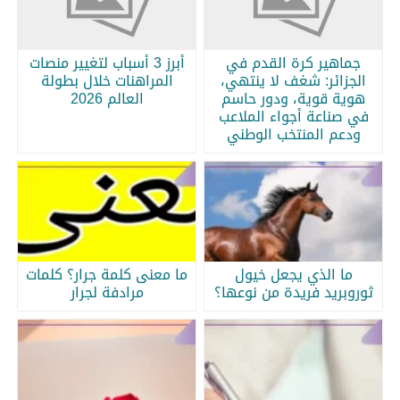
جماهير كرة القدم في
أبرز 3 أسباب لتغيير منصات
الجزائر: شغف لا ينتهي،
المراهنات خلال بطولة
هوية قوية، ودور حاسم
العالم 2026
في صناعة أجواء الملاعب
ودعم المنتخب الوطني
ما الذي يجعل خيول
ما معنى كلمة جرار؟ كلمات
ثوروبريد فريدة من نوعها؟
مرادفة لجرار