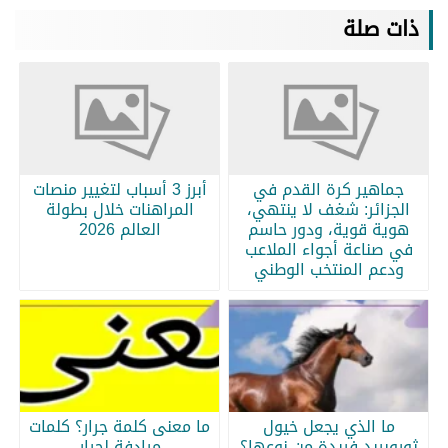
ذات صلة
جماهير كرة القدم في
أبرز 3 أسباب لتغيير منصات
الجزائر: شغف لا ينتهي،
المراهنات خلال بطولة
هوية قوية، ودور حاسم
العالم 2026
في صناعة أجواء الملاعب
ودعم المنتخب الوطني
ما الذي يجعل خيول
ما معنى كلمة جرار؟ كلمات
ثوروبريد فريدة من نوعها؟
مرادفة لجرار