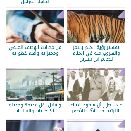
لكافة المراحل
تفسير رؤية الحلم بالنمر
من مجالات الوصف العلمي
والهروب منه في المنام
ومميزاته وأهم خطواته
للعالم ابن سيرين
عبد العزيز آل سعود الابناء
وسائل نقل قديمة وحديثة
بالترتيب من الأكبر للأصغر
بالإيجابيات والسلبيات