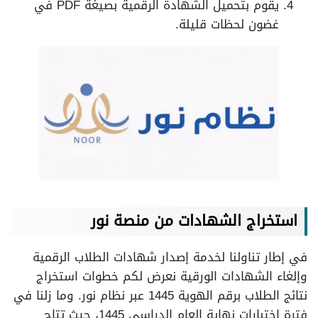
يقوم بتحميل الشهادة الرقمية بصيغة PDF في
غضون لحظات قليلة.
استخراج الشهادات من منصة نور
في إطار تناولنا لخدمة إصدار شهادات الطلاب الرقمية
وإلغاء الشهادات الورقية نعرض لكم خطوات استخراج
نتائج الطلاب برقم الهوية 1445 عبر نظام نور. وما زلنا في
فترة اختبارات نهاية العام الدراسي 1445، حيث تتاح