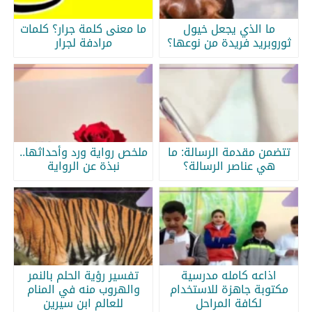
ما الذي يجعل خيول
ما معنى كلمة جرار؟ كلمات
ثوروبريد فريدة من نوعها؟
مرادفة لجرار
تتضمن مقدمة الرسالة: ما
ملخص رواية ورد وأحداثها..
هي عناصر الرسالة؟
نبذة عن الرواية
اذاعه كامله مدرسية
تفسير رؤية الحلم بالنمر
مكتوبة جاهزة للاستخدام
والهروب منه في المنام
لكافة المراحل
للعالم ابن سيرين