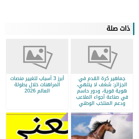
ذات صلة
جماهير كرة القدم في
أبرز 3 أسباب لتغيير منصات
الجزائر: شغف لا ينتهي،
المراهنات خلال بطولة
هوية قوية، ودور حاسم
العالم 2026
في صناعة أجواء الملاعب
ودعم المنتخب الوطني