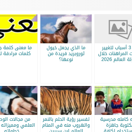
أبرز 3 أسباب لتغيير
ما الذي يجعل خيول
ما معنى كلمة جر
 المراهنات خلال
ثوروبريد فريدة من
كلمات مرادفة لج
 العالم 2026
نوعها؟
ه كامله مدرسية
تفسير رؤية الحلم بالنمر
من مجالات الو
كتوبة جاهزة
والهروب منه في المنام
العلمي ومميزاته 
ستخدام لكافة
للعالم ابن سيرين
خطواته