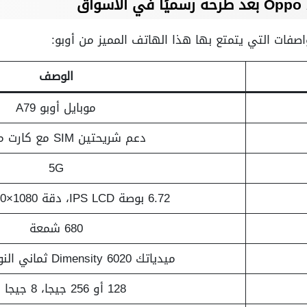
اصفات التي يتمتع بها هذا الهاتف المميز من أوبو:
الوصف
موبايل أوبو A79
دعم شريحتين SIM مع كارت ميموري
5G
6.72 بوصة IPS LCD، دقة 1080×2400 بيكسل
680 شمعة
ميدياتك Dimensity 6020 ثماني النواة، 7 نانومتر
128 أو 256 جيجا، 8 جيجا رام