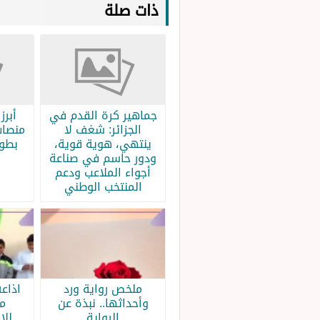
ذات صلة
جماهير كرة القدم في
الجزائر: شغف لا
منصات
ينتهي، هوية قوية،
بطولة
ودور حاسم في صناعة
أجواء الملاعب ودعم
المنتخب الوطني
ملخص رواية ورد
اذاع
وأحداثها.. نبذة عن
م
الرواية
للا