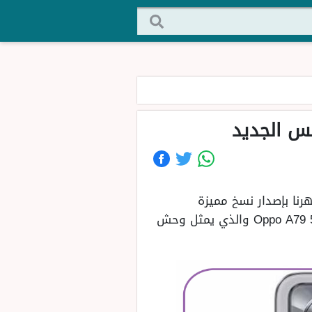
رنا بإصدار نسخ مميزة
واحترافية من هواتفها، ومن ضمن الهواتف المميزة التي طرحتها مؤخرًا في السوق هاتف Oppo A79 5G والذي يمثل وحش