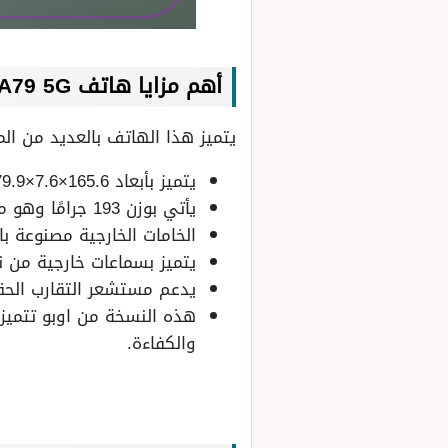
أهم مزايا هاتف Oppo A79 5G
يتميز هذا الهاتف بالعديد من الم
يتميز بأبعاد 165.6×7.6×79.9 مم.
يأتي بوزن 193 جرامًا وهو ما يعني أنه ليس ثقيلًا جدًا ومزعجًا عند حمله.
الخامات الخارجية مصنوعة با
يتميز بسماعات خارجية من ن
يدعم مستشعر التقارب الحق
هذه النسخة من اوبو تتميز
والكفاءة.