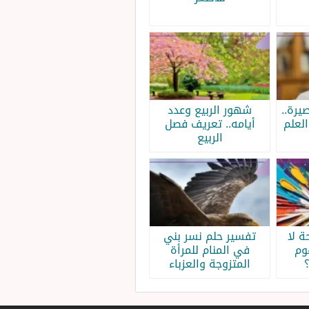
يرة..
شهور الربيع وعدد
لعلم
أيامه.. تعريف فصل
الربيع
 لا
تفسير حلم نسر بني
وم
في المنام للمرأة
المتزوجة والعزباء