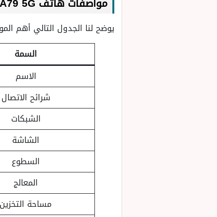
مواصفات هاتف Oppo A79 5G بعد طرحه رسميًا في الأسواق
يوضح لنا الجدول التالي أهم المو
السمة
الاسم
شرائح الاتصال
الشبكات
الشاشة
السطوع
المعالج
مساحة التخزين