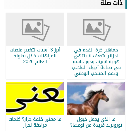
ذات صلة
جماهير كرة القدم في
أبرز 3 أسباب لتغيير منصات
الجزائر: شغف لا ينتهي،
المراهنات خلال بطولة
هوية قوية، ودور حاسم
العالم 2026
في صناعة أجواء الملاعب
ودعم المنتخب الوطني
ما الذي يجعل خيول
ما معنى كلمة جرار؟ كلمات
ثوروبريد فريدة من نوعها؟
مرادفة لجرار