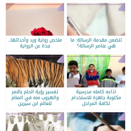
تتضمن مقدمة الرسالة: ما
ملخص رواية ورد وأحداثها..
هي عناصر الرسالة؟
نبذة عن الرواية
اذاعه كامله مدرسية
تفسير رؤية الحلم بالنمر
مكتوبة جاهزة للاستخدام
والهروب منه في المنام
لكافة المراحل
للعالم ابن سيرين