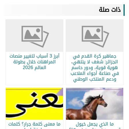
ذات صلة
جماهير كرة القدم في
أبرز 3 أسباب لتغيير منصات
الجزائر: شغف لا ينتهي،
المراهنات خلال بطولة
هوية قوية، ودور حاسم
العالم 2026
في صناعة أجواء الملاعب
ودعم المنتخب الوطني
ما الذي يجعل خيول
ما معنى كلمة جرار؟ كلمات