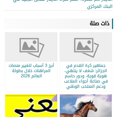
البنك المركزي
ذات صلة
جماهير كرة القدم في
أبرز 3 أسباب لتغيير منصات
الجزائر: شغف لا ينتهي،
المراهنات خلال بطولة
هوية قوية، ودور حاسم
العالم 2026
في صناعة أجواء الملاعب
ودعم المنتخب الوطني