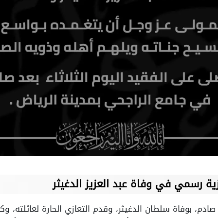
زية رسمي في وفاة عبد العزيز الدغيثر
ن صادم، بوفاة سلطان الدغيثر، وقدم التعازي الحارة لعائلته، و