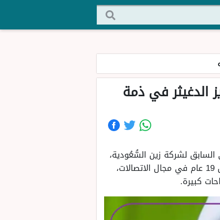
يز الدغيثر في ذمة
لسابق لشركة زين السُّعُودية،
وهو ابن الكاتب عبد العزيز الدغيثر، تميز سلطان عبد العزيز الدغيثر بمسيرة مهنية طويلة تمتد ل 19 عام في مجال الاتصالات،
حات كبيرة.