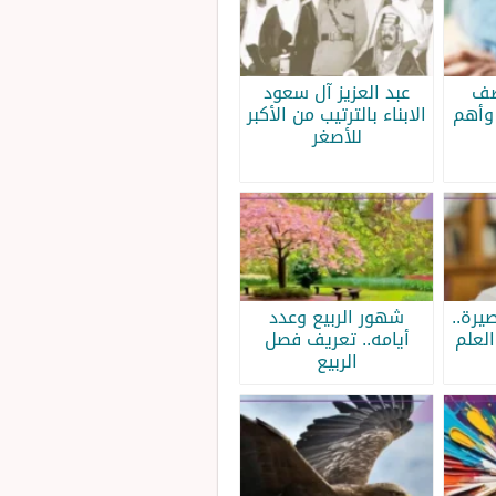
صف
عبد العزيز آل سعود
وأهم
الابناء بالترتيب من الأكبر
للأصغر
يرة..
شهور الربيع وعدد
لعلم
أيامه.. تعريف فصل
الربيع