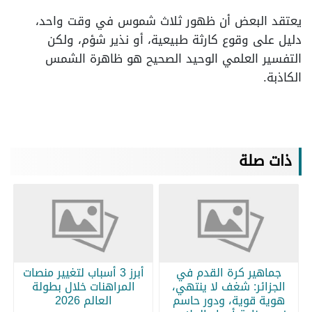
يعتقد البعض أن ظهور ثلاث شموس في وقت واحد،
دليل على وقوع كارثة طبيعية، أو نذير شؤم، ولكن
التفسير العلمي الوحيد الصحيح هو ظاهرة الشمس
الكاذبة.
ذات صلة
جماهير كرة القدم في
أبرز 3 أسباب لتغيير منصات
الجزائر: شغف لا ينتهي،
المراهنات خلال بطولة
هوية قوية، ودور حاسم
العالم 2026