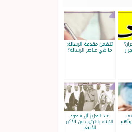
ار؟
تتضمن مقدمة الرسالة:
رار
ما هي عناصر الرسالة؟
صف
عبد العزيز آل سعود
وأهم
الابناء بالترتيب من الأكبر
للأصغر