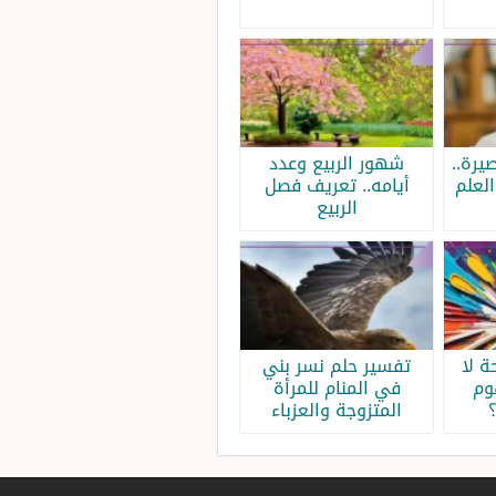
يرة..
شهور الربيع وعدد
لعلم
أيامه.. تعريف فصل
الربيع
 لا
تفسير حلم نسر بني
وم
في المنام للمرأة
المتزوجة والعزباء