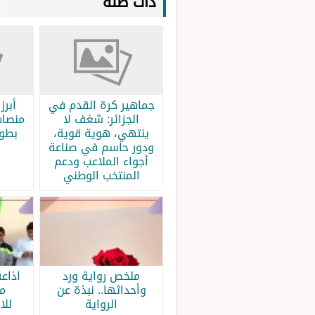
ذات صلة
جماهير كرة القدم في
الجزائر: شغف لا
منصات
ينتهي، هوية قوية،
بطولة
ودور حاسم في صناعة
أجواء الملاعب ودعم
المنتخب الوطني
ملخص رواية ورد
اذاع
وأحداثها.. نبذة عن
م
الرواية
للا