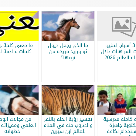
أبرز 3 أسباب لتغيير
ما الذي يجعل خيول
ما معنى كلمة جر
 المراهنات خلال
ثوروبريد فريدة من
كلمات مرادفة لج
 العالم 2026
نوعها؟
ه كامله مدرسية
تفسير رؤية الحلم بالنمر
من مجالات الو
كتوبة جاهزة
والهروب منه في المنام
العلمي ومميزاته 
ستخدام لكافة
للعالم ابن سيرين
خطواته