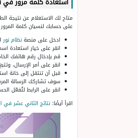
استعادة كلمة مرور في ن
متاح لك الاستعلام عن نتيجة ا
على حسابك لنسيان كلمة المرور تت
ادخل على منصة
نظام نور
ا
انقر على خيار استعادة اسم
قم بإدخال رقم هاتفك الخاص
انقر على أمر الإرسال، وتتب
قبل أن تنتقل إلى خانة استر
سوف تشاركك الرسالة المرسلة
انقر على الرابط لتُفعّل ال
اقرأ أيضًا:
نتائج الثاني عشر في ا