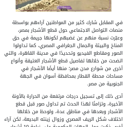
في المقابل شارك كثير من المواطنين آراءهم بواسطة
منصات التواصل الاجتماعي حول قطع الأشجار بمصر،
وعبّرت نسبة منهم عن غضبهم لكونها جريمة في حق
المناخ والبيئة والجمال الجغرافي المصري، كما تداولوا
الصور ومقاطع الفيديو وتحديدًا في مدينة القاهرة، والتي
اتضحت من خلالها تفاصيل قطع الأشجار العتيقة وأنواع
أخرى من شوارع مدن مصر؛ منها أيضًا الأشجار في
مساحات محطة القطار بمحافظة أسوان في الجهة
الجنوبية من مصر.
أدى ذلك إلى تسجيل درجات مرتفعة من الحرارة بالآونة
الأخيرة، وتزامنًا لهذا الحدث تم تداول صور قبل قطع
الأشجار وبعدها في مناطق عدة، ولوحظ من خلالها
اختلاف شكل الريف المصري وزوال زينته البديعة، لكن آراء
أخرى ذكرت عمل الجهات الحكومية على زراعة 10 أشجار