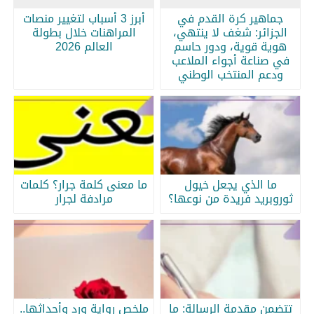
جماهير كرة القدم في
أبرز 3 أسباب لتغيير منصات
الجزائر: شغف لا ينتهي،
المراهنات خلال بطولة
هوية قوية، ودور حاسم
العالم 2026
في صناعة أجواء الملاعب
ودعم المنتخب الوطني
ما الذي يجعل خيول
ما معنى كلمة جرار؟ كلمات
ثوروبريد فريدة من نوعها؟
مرادفة لجرار
تتضمن مقدمة الرسالة: ما
ملخص رواية ورد وأحداثها..