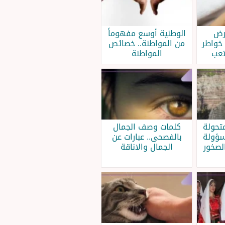
مرض
الوطنية أوسع مفهوماً
 خواطر
من المواطنة.. خصائص
تعب
المواطنة
تحولة
كلمات وصف الجمال
سؤولة
بالفصحى.. عبارات عن
لصخور
الجمال والاناقة