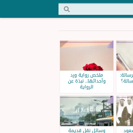
سالة:
ملخص رواية ورد
سالة؟
وأحداثها.. نبذة عن
الرواية
سعود
وسائل نقل قديمة