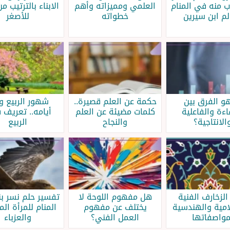
 منه في المنام
العلمي ومميزاته وأهم
الابناء بالترتيب من
لم ابن سيرين
خطواته
للأصغر
هو الفرق بين
حكمة عن العلم قصيرة..
شهور الربيع و
اءة والفاعلية
كلمات مضيئة عن العلم
أيامه.. تعريف
الانتاجية؟
والنجاح
الربيع
 الزخارف الفنية
هل مفهوم اللوحة لا
تفسير حلم نسر ب
امية والهندسية
يختلف عن مفهوم
المنام للمرأة ال
مواصفاتها
العمل الفني؟
والعزباء