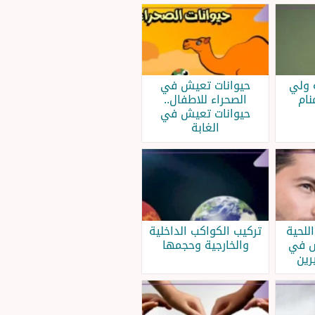
 ولي
حيوانات تعيش في
نام
الصحراء للاطفال..
حيوانات تعيش في
الغابة
للحية
تركيب الكواكب الداخلية
س في
والخارجية وحجمها
رين