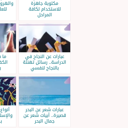
مكتوبة جاهزة
والهروب
للاستخدام لكافة
للعا
المراحل
عبارات عن النجاح في
ما 
الدراسة.. رسائل تهنئة
الكف
بالنجاح لنفسي
و
عبارات شعر عن البحر
أنواع
قصيرة.. أبيات شعر عن
والإسل
جمال البحر
ب