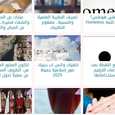
عنى هوملس؟
تعريف النظرية العلمية
عبارات عن ال
 Homeless
والنسبية.. مفهوم
والشفاء قصيرة..
النظريات
عن المرض وال
 النقطة بعد:
خلفيات واتس اب دينية..
تتكون الصخور الم
مات الترقيم
صور إسلامية جميلة
من: الظروف الم
ستخداماتها
2025
عن عملية تحول ا