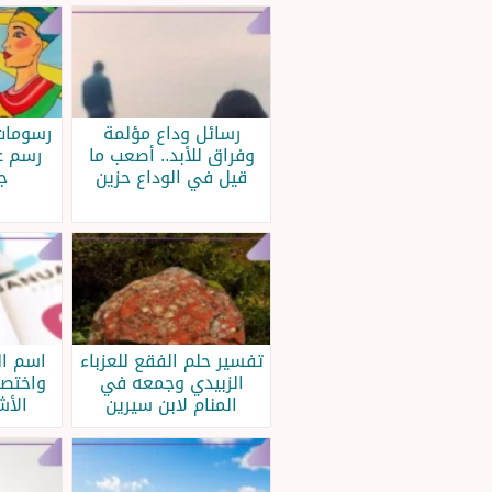
رسائل وداع مؤلمة
رسومات 
وفراق للأبد.. أصعب ما
رسم ع
قيل في الوداع حزين
ج
تفسير حلم الفقع للعزباء
اسم ال
الزبيدي وجمعه في
واختصا
المنام لابن سيرين
الأش