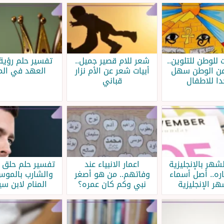
للوطن للتلوين..
شعر للام قصير جميل..
تفسير حلم رؤية
ن الوطن سهل
أبيات شعر عن الأم نزار
العهد في الم
دا للاطفال
قباني
شهر بالإنجليزية
اعمار الانبياء عند
تفسير حلم حلق ا
ره.. أصل أسماء
وفاتهم.. من هو أصغر
والشارب بالمو
هر الإنجليزية
نبي وكم كان عمره؟
المنام لابن سي