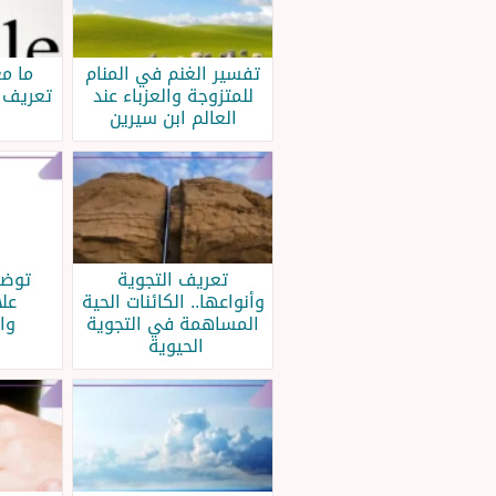
تفسير الغنم في المنام
ما م
للمتزوجة والعزباء عند
تعريف كلمة
العالم ابن سيرين
تعريف التجوية
توضع
وأنواعها.. الكائنات الحية
علا
المساهمة في التجوية
وا
الحيوية