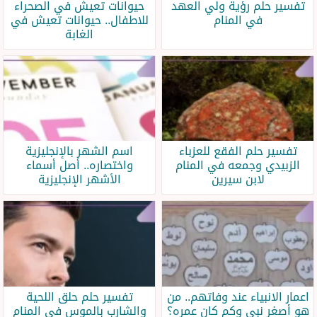
تفسير حلم رؤية ولي العهد
حيوانات تعيش في الصحراء
في المنام
للاطفال.. حيوانات تعيش في
الغابة
تفسير حلم الفقع للعزباء
اسم الشهر بالإنجليزية
الزبيدي وجمعه في المنام
واختصاره.. أصل أسماء
لابن سيرين
الأشهر الإنجليزية
اعمار الانبياء عند وفاتهم.. من
تفسير حلم حلق اللحية
هو أصغر نبي وكم كان عمره؟
والشارب بالموس في المنام