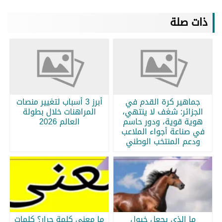
ذات صلة
جماهير كرة القدم في
أبرز 3 أسباب لتغيير منصات
الجزائر: شغف لا ينتهي،
المراهنات خلال بطولة
هوية قوية، ودور حاسم
العالم 2026
في صناعة أجواء الملاعب
ودعم المنتخب الوطني
ما الذي يجعل خيول
ما معنى كلمة جرار؟ كلمات