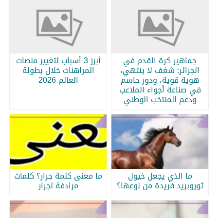
جماهير كرة القدم في
أبرز 3 أسباب لتغيير منصات
الجزائر: شغف لا ينتهي،
المراهنات خلال بطولة
هوية قوية، ودور حاسم
العالم 2026
في صناعة أجواء الملاعب
ودعم المنتخب الوطني
ما الذي يجعل خيول
ما معنى كلمة جرار؟ كلمات
ثوروبريد فريدة من نوعها؟
مرادفة لجرار