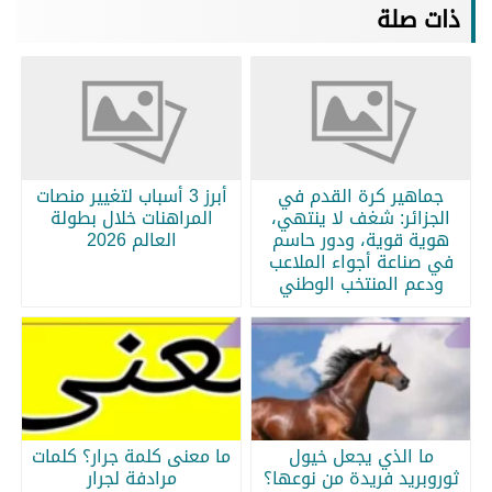
ذات صلة
جماهير كرة القدم في
أبرز 3 أسباب لتغيير منصات
الجزائر: شغف لا ينتهي،
المراهنات خلال بطولة
هوية قوية، ودور حاسم
العالم 2026
في صناعة أجواء الملاعب
ودعم المنتخب الوطني
ما الذي يجعل خيول
ما معنى كلمة جرار؟ كلمات
ثوروبريد فريدة من نوعها؟
مرادفة لجرار