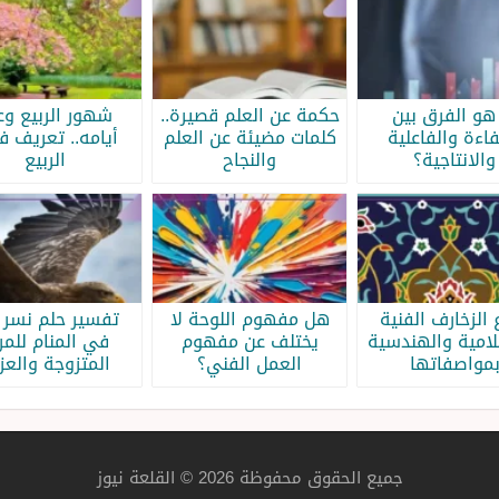
هو الفرق بين
حكمة عن العلم قصيرة..
شهور الربيع وع
فاءة والفاعلية
كلمات مضيئة عن العلم
أيامه.. تعريف 
والانتاجية؟
والنجاح
الربيع
 الزخارف الفنية
هل مفهوم اللوحة لا
تفسير حلم نسر 
لامية والهندسية
يختلف عن مفهوم
في المنام للمر
مواصفاتها
العمل الفني؟
المتزوجة والعزب
جميع الحقوق محفوظة 2026 © القلعة نيوز