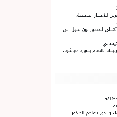
.
رض للأمطار الحمضية.
تٌعطي للصخور لون يميل إلى
كيميائي.
رتبطة بالمناخ بصورة مباشرة.
ختلفة.
ة.
اء والذي يهاجم الصخور