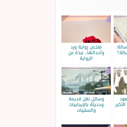
الة:
ملخص رواية ورد
الة؟
وأحداثها.. نبذة عن
الرواية
عود
وسائل نقل قديمة
الأكبر
وحديثة بالإيجابيات
والسلبيات