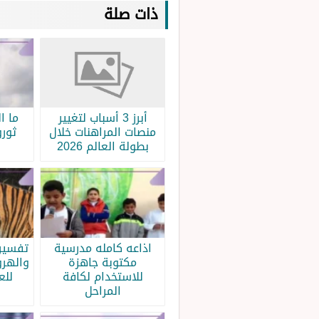
ذات صلة
أبرز 3 أسباب لتغيير
ما ا
منصات المراهنات خلال
ثورو
بطولة العالم 2026
اذاعه كامله مدرسية
تفسير 
مكتوبة جاهزة
والهرو
للاستخدام لكافة
للع
المراحل