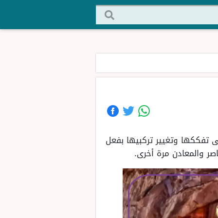
ى تفككها وتغيير تركبيها بفعل
صر والمعادن مرة أخرى.