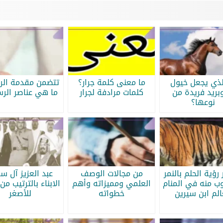
لذي يجعل خيول
ما معنى كلمة جرار؟
تتضمن مقدمة الرس
بريد فريدة من
كلمات مرادفة لجرار
ما هي عناصر الرس
نوعها؟
رؤية الحلم بالنمر
من مجالات الوصف
عبد العزيز آل س
ب منه في المنام
العلمي ومميزاته وأهم
الابناء بالترتيب من 
الم ابن سيرين
خطواته
للأصغر