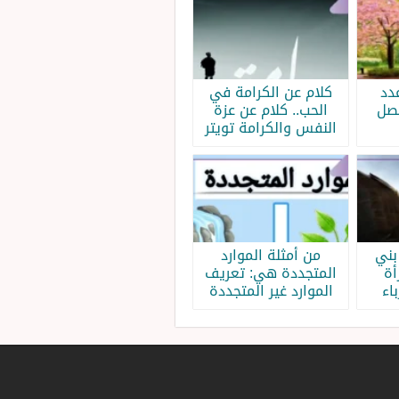
دد
كلام عن الكرامة في
فصل
الحب.. كلام عن عزة
النفس والكرامة تويتر
بني
من أمثلة الموارد
أة
المتجددة هي: تعريف
اء
الموارد غير المتجددة