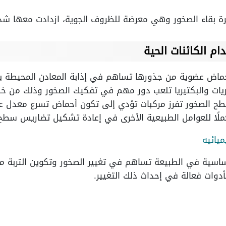
ة بقاء الصخور وهي معرضة للظروف الجوية، ازدادت معها شدة 
ام الكائنات الحية
أحماض عضوية من جذورها تساهم في إذابة المعادن المحيطة ب
ريات والبكتيريا تلعب دور مهم في تفكيك الصخور وذلك من خلال
طح الصخور تفرز مركبات تؤدي إلى تكون أحماض تسرع معدل عمل
مكملًا للعوامل الطبيعية الأخرى في إعادة تشكيل تضاريس سطح
يائيه
 أساسية في الطبيعة تساهم في تغيير الصخور وتكوين التربة م
كأدوات فعالة في إحداث ذلك التغيير.