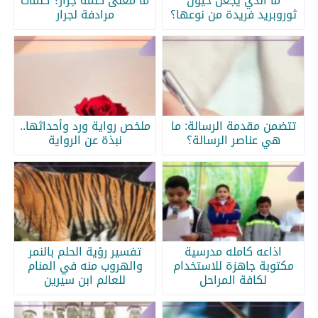
ما الذي يجعل خيول
ما معنى كلمة جرار؟ كلمات
ثوروبريد فريدة من نوعها؟
مرادفة لجرار
تتضمن مقدمة الرسالة: ما
ملخص رواية ورد وأحداثها..
هي عناصر الرسالة؟
نبذة عن الرواية
اذاعه كامله مدرسية
تفسير رؤية الحلم بالنمر
مكتوبة جاهزة للاستخدام
والهروب منه في المنام
لكافة المراحل
للعالم ابن سيرين