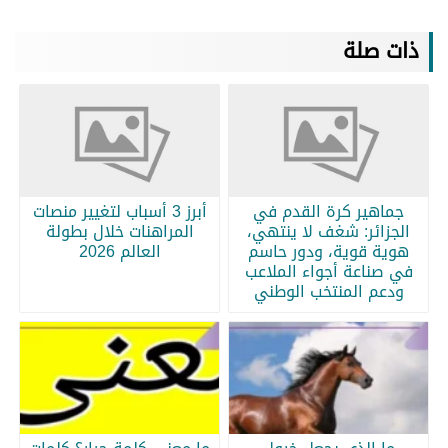
ذات صلة
جماهير كرة القدم في
أبرز 3 أسباب لتغيير منصات
الجزائر: شغف لا ينتهي،
المراهنات خلال بطولة
هوية قوية، ودور حاسم
العالم 2026
في صناعة أجواء الملاعب
ودعم المنتخب الوطني