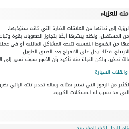
نه للعزباء
لرؤية إلى نجاتها من العلاقات الضارة التي كانت ستؤذيها.
ن المستقبل، ولكنه يبشرها أيضًا بتجاوز الصعوبات بقوة وثبات
صها من الضغوط النفسية نتيجة المشاكل العائلية أو في عمله
ارتياح، فذلك يدل على الانفراج بعد الضيق الطويل.
لة تحذير، ولكن النجاة منه تأكيد بأن الأمور سوف تسير إلى ال
وانقلاب السيارة
ير من الرموز التي تعتبر بمثابة رسالة تحذير تنبّه الرائي بضرو
التي قد تسبب له المشكلات الكبيرة.
م للرجل لكبار المفسرين