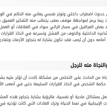
ى حدوث اضطراب داخلي وتوتر نفسي يعاني منه الحالم في الوا
ربما يرمز لمواجهة موقف صعب يتطلب منه التفكير العميق وا
جود بعض العراقيل في مسار الرائي سواء في العلاقات أو العمل.
شاعره الداخلية والخوف من الفشل وتسرعه في اتخاذ القرارات ا
ًا أمامه دون أن يُصب فقد تكون بشارة له بتجاوز الأزمات وتفادي
لنجاة منه للرجل
نجاة من الحادث على التخلص من مشكلة كادت أن تؤثر عليه بش
 حكمة الشخص في اتخاذ القرارات السليمة حتى في أصعب الأ
فعل بمشاكل مادية أو نفسية، فالرؤية بشارة بتجاوز هذه المش
يرات الإيجابية في نمط الحياة وترك العادات التي كانت تؤذيه في