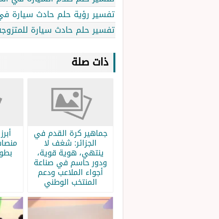
تفسير رؤية حلم حادث سيارة في ا
تفسير حلم حادث سيارة للمتزوجه 
ذات صلة
جماهير كرة القدم في
الجزائر: شغف لا
منصات
ينتهي، هوية قوية،
بطولة
ودور حاسم في صناعة
أجواء الملاعب ودعم
المنتخب الوطني