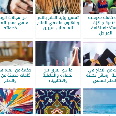
ه كامله مدرسية
تفسير رؤية الحلم بالنمر
من مجالات الو
كتوبة جاهزة
والهروب منه في المنام
العلمي ومميزاته 
ستخدام لكافة
للعالم ابن سيرين
خطواته
المراحل
ات عن النجاح في
ما هو الفرق بين
حكمة عن العلم قص
سة.. رسائل تهنئة
الكفاءة والفاعلية
كلمات مضيئة عن ا
لنجاح لنفسي
والانتاجية؟
والنجاح