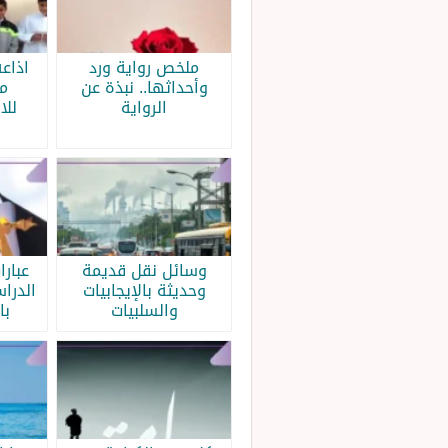
ملخص رواية ورد
اذاع
وأحداثها.. نبذة عن
م
الرواية
للا
وسائل نقل قديمة
عبار
وحديثة بالإيجابيات
الدرا
والسلبيات
با