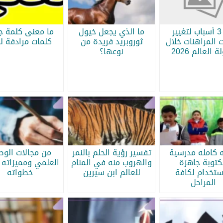
أبرز 3 أسباب لتغيير
ما الذي يجعل خيول
ما معنى كلمة جر
 المراهنات خلال
ثوروبريد فريدة من
كلمات مرادفة لج
 العالم 2026
نوعها؟
ه كامله مدرسية
تفسير رؤية الحلم بالنمر
من مجالات الو
كتوبة جاهزة
والهروب منه في المنام
العلمي ومميزاته 
ستخدام لكافة
للعالم ابن سيرين
خطواته
المراحل