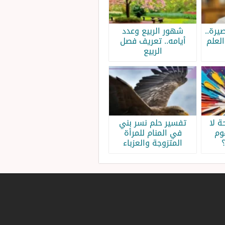
يرة..
شهور الربيع وعدد
لعلم
أيامه.. تعريف فصل
الربيع
 لا
تفسير حلم نسر بني
وم
في المنام للمرأة
المتزوجة والعزباء