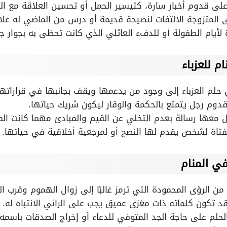
 على قدوم أخبار سارة، كتيسير الحمل أو تحسين العلاقة مع الز
ى المتزوجة الالتفات لنصيحة قديمة أو درس من الماضي له علاقة
لأيام الطفولة أو للدفء العائلي الذي كانت تحظى به بجوار ج
م للعزباء
ي حلم العزباء إلى وجود من يدعمها ويقف بجانبها في قراراتها
قدوم رجل يتمتع بالحكمة والوقار ليكون شريك حياتها.
 معها رسالة بعدم التخلي عن القيم والمبادئ مهما كانت الم
الفتاة لشخص يقدم لها النصح أو لمرجعية أخلاقية في حياتها.
ي المنام
 من الرؤى المحمودة التي ترمز غالبًا إلى زوال الهموم وقرب ال
د تكون كلماته ذات مغزى عميق يجب على الرائي الانتباه له.
لم على حاجة الجد المتوفي للدعاء أو إخراج الصدقات باسمه.