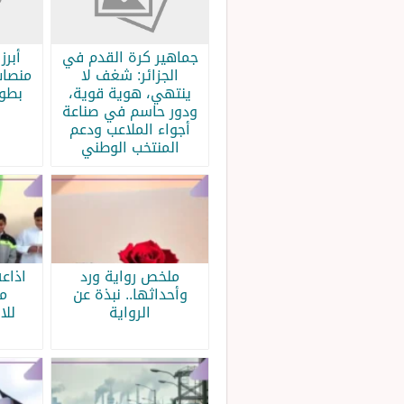
جماهير كرة القدم في
الجزائر: شغف لا
منصات
ينتهي، هوية قوية،
بطولة
ودور حاسم في صناعة
أجواء الملاعب ودعم
المنتخب الوطني
ملخص رواية ورد
اذاع
وأحداثها.. نبذة عن
م
الرواية
للا