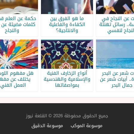
ات عن النجاح في
ما هو الفرق بين
حكمة عن العلم قص
سة.. رسائل تهنئة
الكفاءة والفاعلية
كلمات مضيئة عن ا
لنجاح لنفسي
والانتاجية؟
والنجاح
ات شعر عن البحر
أنواع الزخارف الفنية
هل مفهوم اللوحة
.. أبيات شعر عن
والإسلامية والهندسية
يختلف عن مفه
جمال البحر
بمواصفاتها
العمل الفني؟
جميع الحقوق محفوظة 2026 © القلعة نيوز
موسوعة الموكب
موسوعة الدقيق