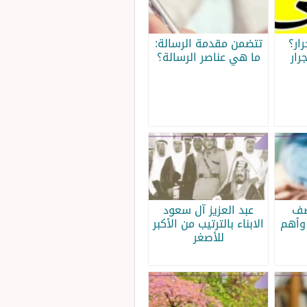
ار؟
تتضمن مقدمة الرسالة:
رار
ما هي عناصر الرسالة؟
صف
عبد العزيز آل سعود
وأهم
الابناء بالترتيب من الأكبر
للأصغر