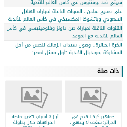
سيتي ضد يوفنتوس في كأس العالم للأندية
على صفيح ساخن.. القنوات الناقلة لمباراة الهلال
السعودي وباتشوكا المكسيكي في كأس العالم للأندية
القنوات الناقلة لمباراة صن داونز وفلومينيسي في كأس
العالم للاندية مع الموعد
الكرة الطائرة.. وصول سيدات الزمالك للصين من أجل
المشاركة بمونديال الأندية “أول ممثل لمصر”
ذات صلة
جماهير كرة القدم في
أبرز 3 أسباب لتغيير منصات
الجزائر: شغف لا ينتهي،
المراهنات خلال بطولة