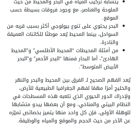
يتشابه تركيب المياه في البحر والمحيط من حيث
الملوحة والعناصر، مع وجود فروقات بسيطة حسب
الموقع.
البحر يحتوي على تنوع بيولوجي أكثر بسبب قربه من
السواحل، بينما المحيط يُعد موطنًا للكائنات العميقة
والنادرة.
من أمثلة المحيطات “المحيط الأطلسي” و”المحيط
الهادئ”، أما البحار فمنها “البحر الأحمر” و”البحر
الأبيض المتوسط”.
يُعد الفهم الصحيح لـ الفرق بين المحيط والبحر والنهر
والخليج أمرًا مهمًا لفهم الجغرافيا الطبيعية للأرض،
ولإدراك الدور الحيوي الذي تلعبه هذه المسطحات في
النظام البيئي والمناخي، ومع أن بعضها يبدو متشابها
للوهلة الأولى، فإن كل واحد منها يتميز بخصائص تميّزه
عن الآخر من حيث الحجم والموقع والمياه والوظيفة.