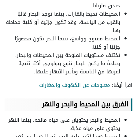
خندق ماريانا.
المحيطات تحيط بالقارات، بينما توجد البحار غالبًا
بالقرب من اليابسة، وقد تكون جزئية أو كلية محاطة
بها.
المحيط مفتوح وواسع، بينما البحر يكون محصورًا
جزئيًا أو كليًا.
تختلف مستويات الملوحة بين المحيطات والبحار،
وعادةً ما يكون للبحار تنوع بيولوجي أكثر نتيجة
لقربها من اليابسة وتأثير الأنهار عليها.
اقرأ أيضًا:
معلومات عن الكهوف والمغارات
الفرق بين المحيط والبحر
والنهر
المحيط والبحر يحتويان على مياه مالحة، بينما النهر
يحتوي على مياه عذبة.
المحيط هو الأكبر، يليه البحر، ثم النهر الذي يُعد