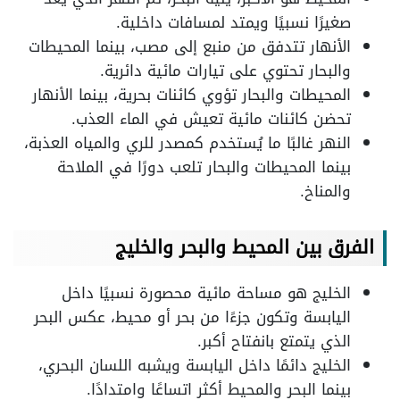
صغيرًا نسبيًا ويمتد لمسافات داخلية.
الأنهار تتدفق من منبع إلى مصب، بينما المحيطات
والبحار تحتوي على تيارات مائية دائرية.
المحيطات والبحار تؤوي كائنات بحرية، بينما الأنهار
تحضن كائنات مائية تعيش في الماء العذب.
النهر غالبًا ما يُستخدم كمصدر للري والمياه العذبة،
بينما المحيطات والبحار تلعب دورًا في الملاحة
والمناخ.
الفرق بين المحيط والبحر
والخليج
الخليج هو مساحة مائية محصورة نسبيًا داخل
اليابسة وتكون جزءًا من بحر أو محيط، عكس البحر
الذي يتمتع بانفتاح أكبر.
الخليج دائمًا داخل اليابسة ويشبه اللسان البحري،
بينما البحر والمحيط أكثر اتساعًا وامتدادًا.