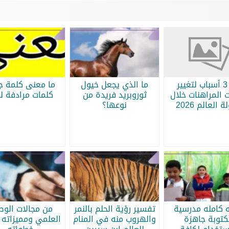
أبرز 3 أسباب لتغيير
ما الذي يجعل خيول
ما معنى كلمة جر
 المراهنات خلال
ثوروبريد فريدة من
كلمات مرادفة لج
 العالم 2026
نوعها؟
ه كامله مدرسية
تفسير رؤية الحلم بالنمر
من مجالات الو
كتوبة جاهزة
والهروب منه في المنام
العلمي ومميزاته 