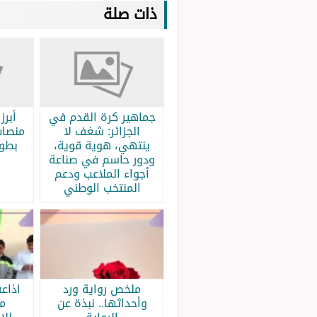
ذات صلة
جماهير كرة القدم في
الجزائر: شغف لا
منصات
ينتهي، هوية قوية،
بطولة
ودور حاسم في صناعة
أجواء الملاعب ودعم
المنتخب الوطني
ملخص رواية ورد
اذاع
وأحداثها.. نبذة عن
م