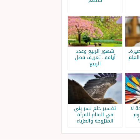
للأصغر
يرة..
شهور الربيع وعدد
لعلم
أيامه.. تعريف فصل
الربيع
 لا
تفسير حلم نسر بني
وم
في المنام للمرأة
المتزوجة والعزباء