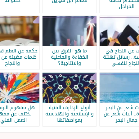
ستخدام لكافة
للعالم ابن سيرين
خطواته
المراحل
ات عن النجاح في
ما هو الفرق بين
حكمة عن العلم قص
سة.. رسائل تهنئة
الكفاءة والفاعلية
كلمات مضيئة عن ا
لنجاح لنفسي
والانتاجية؟
والنجاح
ات شعر عن البحر
أنواع الزخارف الفنية
هل مفهوم اللوحة
.. أبيات شعر عن
والإسلامية والهندسية
يختلف عن مفه
جمال البحر
بمواصفاتها
العمل الفني؟