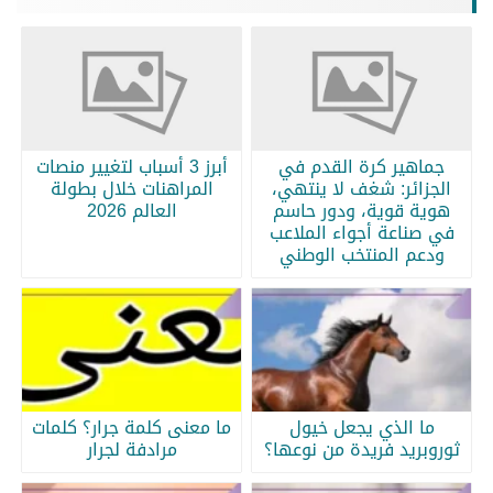
جماهير كرة القدم في
أبرز 3 أسباب لتغيير منصات
الجزائر: شغف لا ينتهي،
المراهنات خلال بطولة
هوية قوية، ودور حاسم
العالم 2026
في صناعة أجواء الملاعب
ودعم المنتخب الوطني
ما الذي يجعل خيول
ما معنى كلمة جرار؟ كلمات
ثوروبريد فريدة من نوعها؟
مرادفة لجرار