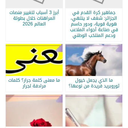
جماهير كرة القدم في
أبرز 3 أسباب لتغيير منصات
الجزائر: شغف لا ينتهي،
المراهنات خلال بطولة
هوية قوية، ودور حاسم
العالم 2026
في صناعة أجواء الملاعب
ودعم المنتخب الوطني
ما الذي يجعل خيول
ما معنى كلمة جرار؟ كلمات
ثوروبريد فريدة من نوعها؟
مرادفة لجرار