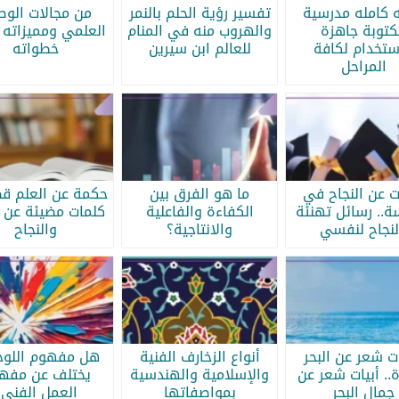
ه كامله مدرسية
تفسير رؤية الحلم بالنمر
من مجالات الو
كتوبة جاهزة
والهروب منه في المنام
العلمي ومميزاته 
ستخدام لكافة
للعالم ابن سيرين
خطواته
المراحل
ات عن النجاح في
ما هو الفرق بين
حكمة عن العلم قص
سة.. رسائل تهنئة
الكفاءة والفاعلية
كلمات مضيئة عن ا
لنجاح لنفسي
والانتاجية؟
والنجاح
ات شعر عن البحر
أنواع الزخارف الفنية
هل مفهوم اللوحة
.. أبيات شعر عن
والإسلامية والهندسية
يختلف عن مفه
جمال البحر
بمواصفاتها
العمل الفني؟