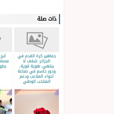
ذات صلة
جماهير كرة القدم في
الجزائر: شغف لا
منصات
ينتهي، هوية قوية،
بطولة
ودور حاسم في صناعة
أجواء الملاعب ودعم
المنتخب الوطني