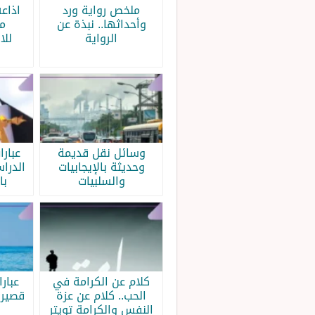
ملخص رواية ورد
اذاع
وأحداثها.. نبذة عن
م
الرواية
للا
وسائل نقل قديمة
عبار
وحديثة بالإيجابيات
الدرا
والسلبيات
با
كلام عن الكرامة في
عبار
الحب.. كلام عن عزة
قصيرة
النفس والكرامة تويتر