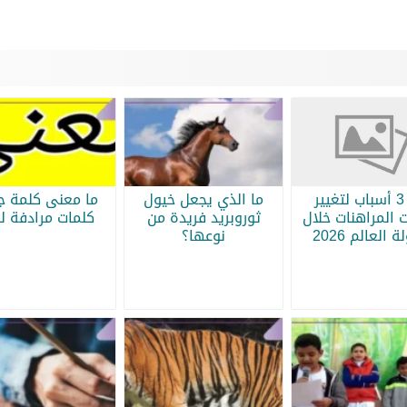
أبرز 3 أسباب لتغيير
ما الذي يجعل خيول
ما معنى كلمة جر
 المراهنات خلال
ثوروبريد فريدة من
كلمات مرادفة لج
 العالم 2026
نوعها؟