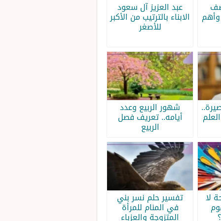
صف
عبد العزيز آل سعود
وأهم
الابناء بالترتيب من الأكبر
للأصغر
يرة..
شهور الربيع وعدد
لعلم
أيامه.. تعريف فصل
الربيع
 لا
تفسير حلم نسر بني
وم
في المنام للمرأة
المتزوجة والعزباء