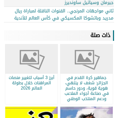
جيرمان وسياتيل ساونديرز
ثاني مواجهات المرنجي.. القنوات الناقلة لمباراة ريال
مدريد وباتشوكا المكسيكي في كأس العالم للأندية
ذات صلة
جماهير كرة القدم في
أبرز 3 أسباب لتغيير منصات
الجزائر: شغف لا ينتهي،
المراهنات خلال بطولة
هوية قوية، ودور حاسم
العالم 2026
في صناعة أجواء الملاعب
ودعم المنتخب الوطني