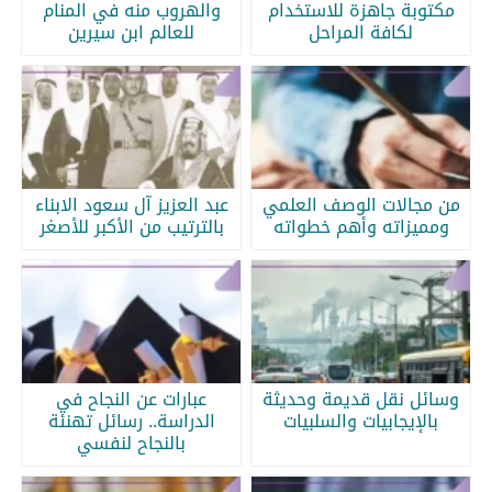
مكتوبة جاهزة للاستخدام
والهروب منه في المنام
لكافة المراحل
للعالم ابن سيرين
من مجالات الوصف العلمي
عبد العزيز آل سعود الابناء
ومميزاته وأهم خطواته
بالترتيب من الأكبر للأصغر
وسائل نقل قديمة وحديثة
عبارات عن النجاح في
بالإيجابيات والسلبيات
الدراسة.. رسائل تهنئة
بالنجاح لنفسي