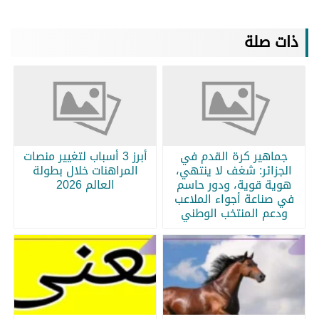
ذات صلة
جماهير كرة القدم في
أبرز 3 أسباب لتغيير منصات
الجزائر: شغف لا ينتهي،
المراهنات خلال بطولة
هوية قوية، ودور حاسم
العالم 2026
في صناعة أجواء الملاعب
ودعم المنتخب الوطني