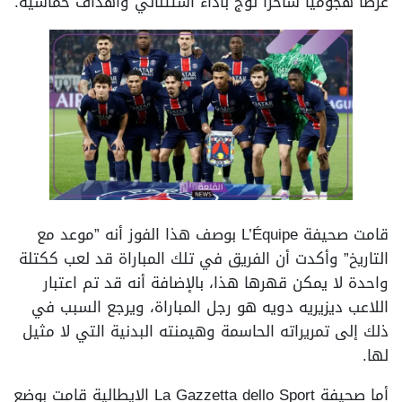
عرضًا هجوميًا ساحرًا توج بأداء استثنائي وأهداف خماسية.
قامت صحيفة L’Équipe بوصف هذا الفوز أنه ”موعد مع
التاريخ” وأكدت أن الفريق في تلك المباراة قد لعب ككتلة
واحدة لا يمكن قهرها هذا، بالإضافة أنه قد تم اعتبار
اللاعب ديزيريه دويه هو رجل المباراة، ويرجع السبب في
ذلك إلى تمريراته الحاسمة وهيمنته البدنية التي لا مثيل
لها.
أما صحيفة La Gazzetta dello Sport الإيطالية قامت بوضع