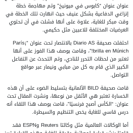
عنوان عنوان “كابوس في ميونيخ” وتم مهاجمة خطة
إنزاغي الدفاعية بشكل عنيف حيث انهارت تلك الخطة في
وقت مبكر للغاية، علاوة على أنها فشلت في أن تحتوي
العرضيات المختلفة للاعبين مثل حكيمي.
احتفلت صحيفة Diario AS بالانتصار تحت عنوان “¡París
brilla en Múnich!”، وقامت بوصف هذا الفوز على أنها
تعتبر من لحظات التحرر للنادي، وتم التحدث عن التفاعل
الكبير الذي قام به كل من مبابي ونيمار عبر مواقع
التواصل.
قامت صحيفة BILD الألمانية بتسليط الضوء على أن هذه
الخسارة تعتبر هي الأثقل من نوعها، ونشرت المقال تحت
عنوان: “الكأس أصبح فرنسيًا”، قامت بوصف هذا اللقاء أنه
درس قاسي للغاية يخص التنظيم والسيطرة.
أما الوكالات العالمية مثل وكالتا Reuters وESPN فقد