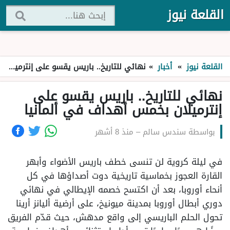
القلعة نيوز
القلعة نيوز
»
أخبار
»
نهائي للتاريخ.. باريس يقسو على إنترميلان بخمس أهداف في ألمانيا
نهائي للتاريخ.. باريس يقسو على
إنترميلان بخمس أهداف في ألمانيا
بواسطة
سندس سالم
–
منذ 8 أشهر
في ليلة كروية لن تنسى خطف باريس الأضواء وأبهر
القارة العجوز بخماسية تاريخية دوت أصداؤها في كل
أنحاء أوروبا، بعد أن اكتسح خصمه الإيطالي في نهائي
دوري أبطال أوروبا بمدينة ميونيخ، على أرضية أليانز أرينا
تحول الحلم الباريسي إلى واقع مدهش، حيث قدّم الفريق