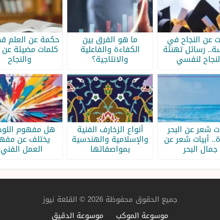
ات عن النجاح في
ما هو الفرق بين
حكمة عن العلم قص
سة.. رسائل تهنئة
الكفاءة والفاعلية
كلمات مضيئة عن ا
لنجاح لنفسي
والانتاجية؟
والنجاح
ات شعر عن البحر
أنواع الزخارف الفنية
هل مفهوم اللوحة
.. أبيات شعر عن
والإسلامية والهندسية
يختلف عن مفه
جمال البحر
بمواصفاتها
العمل الفني؟
جميع الحقوق محفوظة 2026 © القلعة نيوز
موسوعة الموكب
موسوعة الدقيق