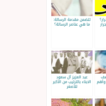
ار؟
تتضمن مقدمة الرسالة:
رار
ما هي عناصر الرسالة؟
صف
عبد العزيز آل سعود
وأهم
الابناء بالترتيب من الأكبر
للأصغر