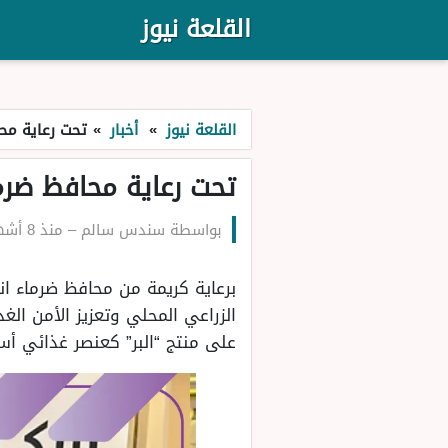
القلعة نيوز
القلعة نيوز
»
أخبار
»
تحت رعاية محا
تحت رعاية محافظ ضرما
بواسطة
سندس سالم
–
منذ 8 أشهر
برعاية كريمة من محافظ ضرماء انطل
الزراعي المحلي وتعزيز الأمن ال
على منتج “البر” كعنصر غذائي أس