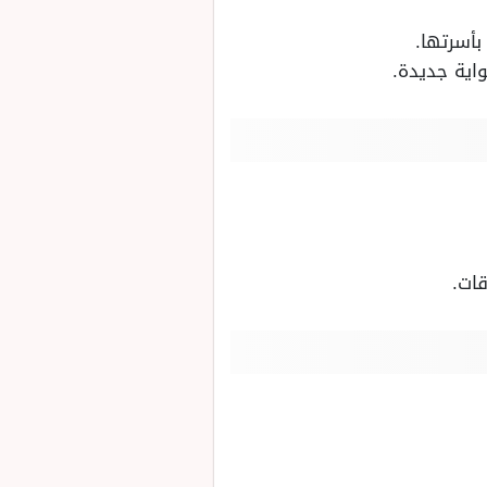
بأسرتها.
اية جديدة.
قات.