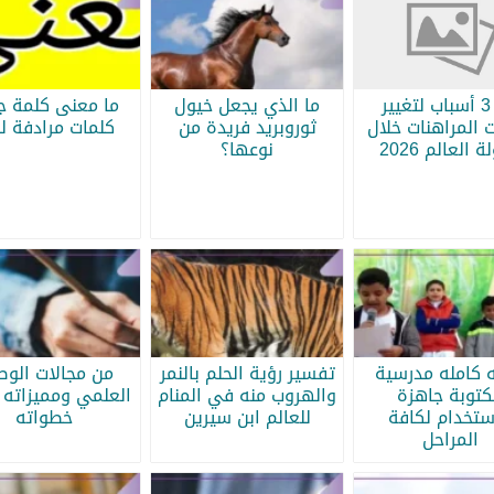
أبرز 3 أسباب لتغيير
ما الذي يجعل خيول
ما معنى كلمة جر
 المراهنات خلال
ثوروبريد فريدة من
كلمات مرادفة لج
 العالم 2026
نوعها؟
ه كامله مدرسية
تفسير رؤية الحلم بالنمر
من مجالات الو
كتوبة جاهزة
والهروب منه في المنام
العلمي ومميزاته 
ستخدام لكافة
للعالم ابن سيرين
خطواته
المراحل