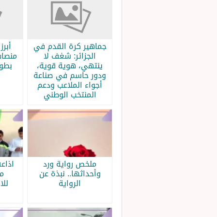
جماهير كرة القدم في
الجزائر: شغف لا
منصات
ينتهي، هوية قوية،
بطولة
ودور حاسم في صناعة
أجواء الملاعب ودعم
المنتخب الوطني
ملخص رواية ورد
اذاع
وأحداثها.. نبذة عن
م
الرواية
للا