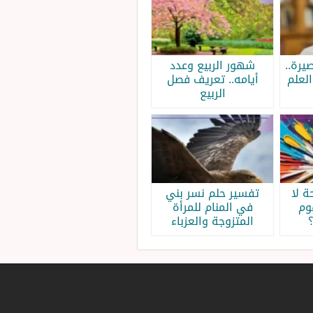
يرة..
شهور الربيع وعدد
لعلم
أيامه.. تعريف فصل
الربيع
 لا
تفسير حلم نسر بني
وم
في المنام للمرأة
المتزوجة والعزباء