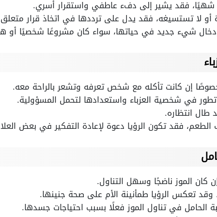
ه شهيًا، فقد يشير إلى دفء عاطفي واستقرار أسري.
أو لا تستسيغه، فقد يدل على ترددها في اتخاذ قرار متعلق 
إدخال شيء جديد في حياتها، سواء كان مشروعًا شخصيًا أو هو
اء
 خصوصًا إن كانت تأكله مع شخص تعرفه وتشعر بالراحة معه.
 تطور في شخصية العزباء واستعدادها لتحمل المسؤولية.
 طال انتظاره.
ب الطعم، فقد تكون الرؤيا دعوة لإعادة التفكير في بعض العلا
امل
ن كان الموز ناضجًا وسهل التناول.
يد، وقد تعكس الرؤيا طمأنينة الأم على صحة جنينها.
غبة الحامل في تناول الموز فعلًا بسبب احتياجات جسدها.