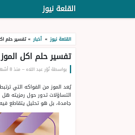
القلعة نيوز
القلعة نيوز
»
أخبار
»
تفسير حلم اكل
تفسير حلم اكل الموز 
بواسطة
نُوْر عبد اللاه
–
منذ 8 أشهر
يُعد الموز من الفواكه التي ترتب
التساؤلات تدور حول رمزيته هل 
جامدة، بل هو تحليل يتقاطع فيه 