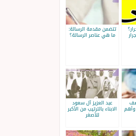
ار؟
تتضمن مقدمة الرسالة:
رار
ما هي عناصر الرسالة؟
صف
عبد العزيز آل سعود
وأهم
الابناء بالترتيب من الأكبر
للأصغر