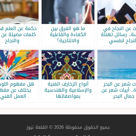
ات عن النجاح في
ما هو الفرق بين
حكمة عن العلم قص
سة.. رسائل تهنئة
الكفاءة والفاعلية
كلمات مضيئة عن ا
لنجاح لنفسي
والانتاجية؟
والنجاح
ات شعر عن البحر
أنواع الزخارف الفنية
هل مفهوم اللوحة
.. أبيات شعر عن
والإسلامية والهندسية
يختلف عن مفه
جمال البحر
بمواصفاتها
العمل الفني؟
جميع الحقوق محفوظة 2026 © القلعة نيوز