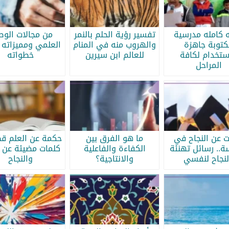
ه كامله مدرسية
تفسير رؤية الحلم بالنمر
من مجالات الو
كتوبة جاهزة
والهروب منه في المنام
العلمي ومميزاته 
ستخدام لكافة
للعالم ابن سيرين
خطواته
المراحل
ات عن النجاح في
ما هو الفرق بين
حكمة عن العلم قص
سة.. رسائل تهنئة
الكفاءة والفاعلية
كلمات مضيئة عن ا
لنجاح لنفسي
والانتاجية؟
والنجاح