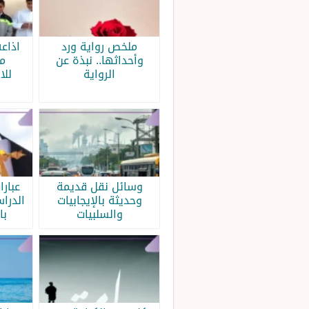
ملخص رواية ورد
اذاع
وأحداثها.. نبذة عن
م
الرواية
للا
وسائل نقل قديمة
عبار
وحديثة بالإيجابيات
الدرا
والسلبيات
با