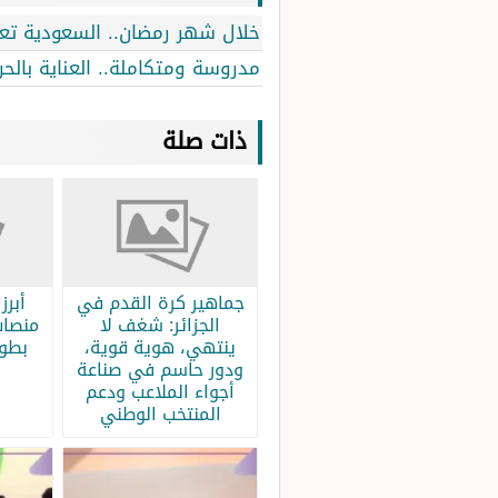
خلال شهر رمضان.. السعودية تعلن 122 مليون زائر للحرمين الش
مدروسة ومتكاملة.. العناية بال
ذات صلة
جماهير كرة القدم في
الجزائر: شغف لا
منصات
ينتهي، هوية قوية،
بطولة
ودور حاسم في صناعة
أجواء الملاعب ودعم
المنتخب الوطني