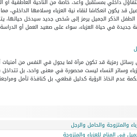
فاؤل داخلي بمستقبل واعد، خاصة من الناحية العاطفية أو ال
 قد يكون انعكاسًا لنقاء نية العزباء وسلامها الداخلي، مما
 الطفل الذكر الجميل يرمز إلى شخص جديد سيدخل حياتها، يتص
ة جديدة في حياة العزباء، سواء على صعيد العمل أو الدراسة 
ل
ل رسائل رمزية قد تكون مرآة لما يجول في النفس من أمنيات 
زباء وسائر النساء ليست محصورة في معنى واحد، بل تتداخل ف
الحكمة عدم اتخاذ الرؤية كدليل قطعي، بل كنافذة تأمل ومرا
باء والمتزوجة والحامل والرجل
ميل في المنام للعزباء والمتزوجة