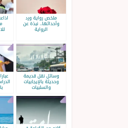
ملخص رواية ورد
اذاع
وأحداثها.. نبذة عن
م
الرواية
للا
وسائل نقل قديمة
عبار
وحديثة بالإيجابيات
الدرا
والسلبيات
با