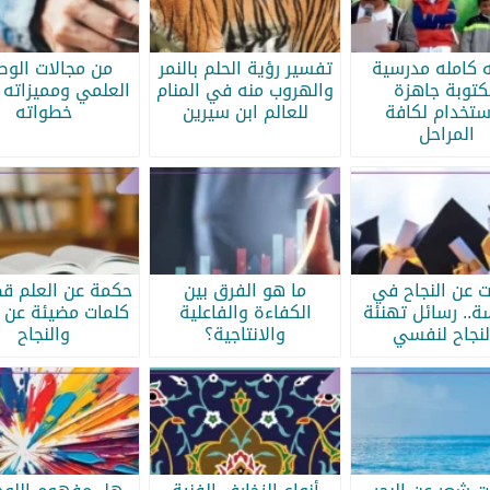
ه كامله مدرسية
تفسير رؤية الحلم بالنمر
من مجالات الو
كتوبة جاهزة
والهروب منه في المنام
العلمي ومميزاته 
ستخدام لكافة
للعالم ابن سيرين
خطواته
المراحل
ات عن النجاح في
ما هو الفرق بين
حكمة عن العلم قص
سة.. رسائل تهنئة
الكفاءة والفاعلية
كلمات مضيئة عن ا
لنجاح لنفسي
والانتاجية؟
والنجاح