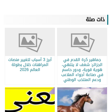
ذات صلة
جماهير كرة القدم في
أبرز 3 أسباب لتغيير منصات
الجزائر: شغف لا ينتهي،
المراهنات خلال بطولة
هوية قوية، ودور حاسم
العالم 2026
في صناعة أجواء الملاعب
ودعم المنتخب الوطني