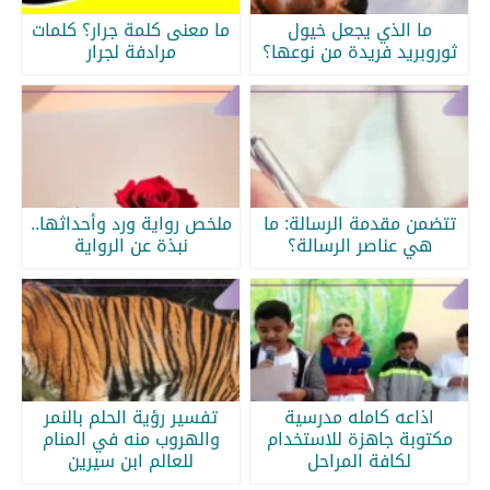
ما الذي يجعل خيول
ما معنى كلمة جرار؟ كلمات
ثوروبريد فريدة من نوعها؟
مرادفة لجرار
تتضمن مقدمة الرسالة: ما
ملخص رواية ورد وأحداثها..
هي عناصر الرسالة؟
نبذة عن الرواية
اذاعه كامله مدرسية
تفسير رؤية الحلم بالنمر
مكتوبة جاهزة للاستخدام
والهروب منه في المنام
لكافة المراحل
للعالم ابن سيرين