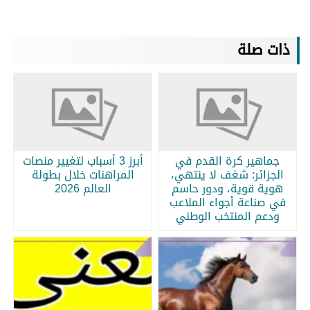
ذات صلة
جماهير كرة القدم في
أبرز 3 أسباب لتغيير منصات
الجزائر: شغف لا ينتهي،
المراهنات خلال بطولة
هوية قوية، ودور حاسم
العالم 2026
في صناعة أجواء الملاعب
ودعم المنتخب الوطني