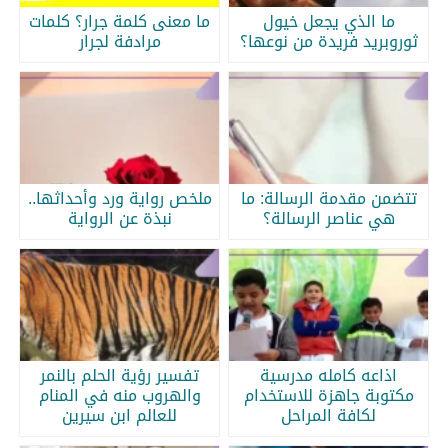
ما الذي يجعل خيول
ما معنى كلمة جرار؟ كلمات
ثوروبريد فريدة من نوعها؟
مرادفة لجرار
تتضمن مقدمة الرسالة: ما
ملخص رواية ورد وأحداثها..
هي عناصر الرسالة؟
نبذة عن الرواية
اذاعه كامله مدرسية
تفسير رؤية الحلم بالنمر
مكتوبة جاهزة للاستخدام
والهروب منه في المنام
لكافة المراحل
للعالم ابن سيرين