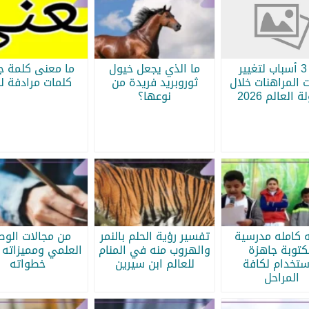
أبرز 3 أسباب لتغيير
ما الذي يجعل خيول
ما معنى كلمة جر
 المراهنات خلال
ثوروبريد فريدة من
كلمات مرادفة لج
 العالم 2026
نوعها؟
ه كامله مدرسية
تفسير رؤية الحلم بالنمر
من مجالات الو
كتوبة جاهزة
والهروب منه في المنام
العلمي ومميزاته 
ستخدام لكافة
للعالم ابن سيرين
خطواته
المراحل