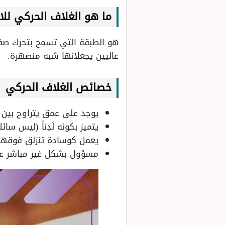
ما هو الغلاف الحركي لل
هو الطبقة التي تسمح بتحرك صفا
عاليين يجعلانها شبه منصهرة.
خصائص الغلاف الحركي
يوجد على عمق يتراوح بين 100 إلى 250 كيلومترًا تحت سطح الأرض.
يتميز بكونه لَدِناً (ليس سائلاً
يعمل كوسادة تنزلق فوقها ا
مسؤول بشكل غير مباشر عن ا