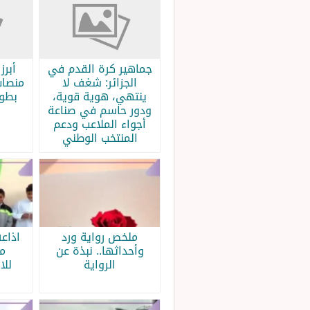
جماهير كرة القدم في
الجزائر: شغف لا
منصات
ينتهي، هوية قوية،
بطولة
ودور حاسم في صناعة
أجواء الملاعب ودعم
المنتخب الوطني
ملخص رواية ورد
اذاع
وأحداثها.. نبذة عن
م
الرواية
للا