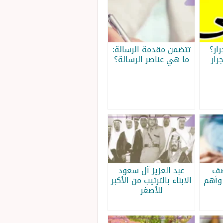
ار؟
تتضمن مقدمة الرسالة:
رار
ما هي عناصر الرسالة؟
صف
عبد العزيز آل سعود
وأهم
الابناء بالترتيب من الأكبر
للأصغر